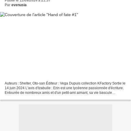
Publié le 11/09/2024 à 21:37
Par
evenusia
Auteurs : Shelter, Oto-san Éditeur : Vega Dupuis collection KFactory Sortie le
14 juin 2024 L'avis d'Izabulle : Erin est une lycéenne passionnée d'écriture.
Entourée de nombreux amis et d'un petit-ami aimant, sa vie bascule
lorsqu'elle découvre qu'elle...