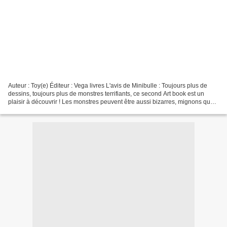
Auteur : Toy(e) Éditeur : Vega livres L'avis de Minibulle : Toujours plus de
dessins, toujours plus de monstres terrifiants, ce second Art book est un
plaisir à découvrir ! Les monstres peuvent être aussi bizarres, mignons que
méchants. Mais la majorité...