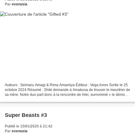
Par
evenusia
Auteurs : Seimaru Amagi & Rima Amamiya Éditeur : Vega livres Sortie le 25
octobre 2024 Résumé : Shiki demande à Amakusa de trouver le meurtrier de
sa mère. Notre duo part donc à la rencontre de Hiei, surnommé « le démon
de l'eau », un des anciens élèves...
Super Beasts #3
Publié le 15/01/2025 à 21:42
Par
evenusia