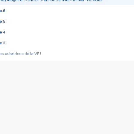
e 6
e 5
e 4
e 3
s créatrices de la VF !
e 2
e 1
e Mektoub My Love arrive enfin ! Rencontre avec Shaïn Boumedine et Sal
i : après Toni en famille
elle réalise le bouleversant Dites lui que je l'aime
ais ! Rencontre autour de Vie privée de Rebecca Zlotowski
 de Marguerite, Grave... Rencontre avec Ella Rumpf