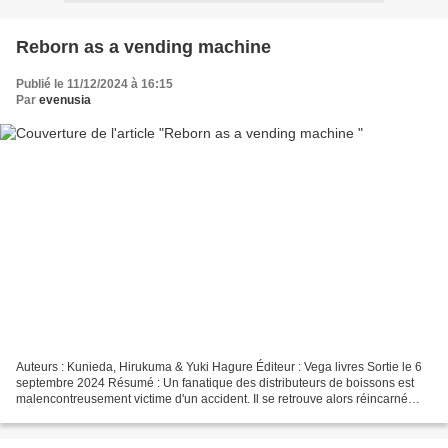
Reborn as a vending machine
Publié le 11/12/2024 à 16:15
Par
evenusia
Auteurs : Kunieda, Hirukuma & Yuki Hagure Éditeur : Vega livres Sortie le 6
septembre 2024 Résumé : Un fanatique des distributeurs de boissons est
malencontreusement victime d'un accident. Il se retrouve alors réincarné
dans un donjon d'un monde fantastique,...