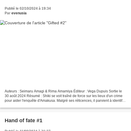
Publié le 02/10/2024 à 19:34
Par
evenusia
Auteurs : Seimaru Amagi & Rima Amamiya Éditeur : Vega Dupuis Sortie le
30 août 2024 Résumé : Shiki se voit traîné de force sur les lieux d'un crime
pour aider l'enquête d'Amakusa. Malgré ses réticences, il parvient à identifier
le meurtrier d'un riche...
Hand of fate #1