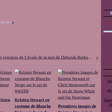
RMALIEN [
#
]
Couv et synopsis de L'école de la nuit de Deborah Harkness (tome 2 du Livre Perdu des Sortilèges)
Ho
Mee
risten
Kristen Stewart en
Burn
M
costume de Blanche
Premières images de