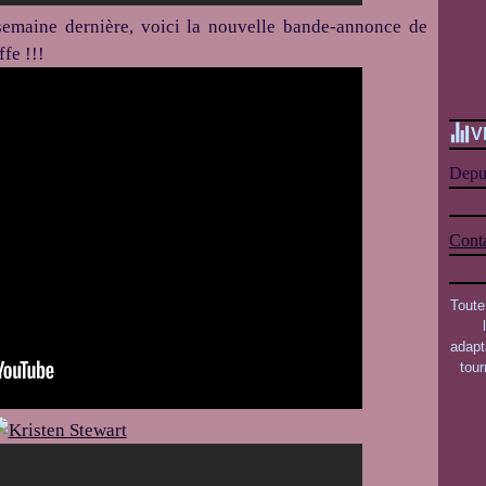
 semaine dernière, voici la nouvelle bande-annonce de
ffe !!!
V
Depui
Conta
Toute
adapt
tou