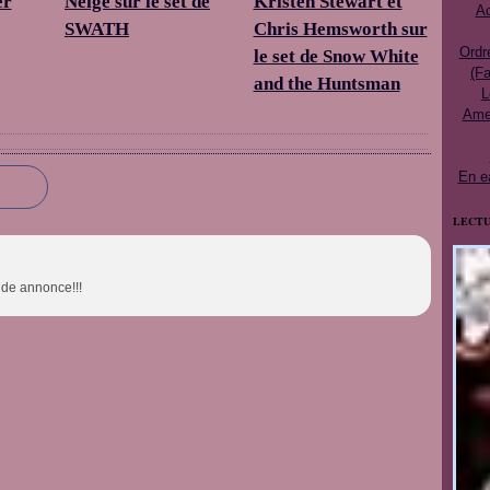
er
Neige sur le set de
Kristen Stewart et
Ac
SWATH
Chris Hemsworth sur
Ordr
le set de Snow White
(Fa
and the Huntsman
L
Ames
En e
LECTU
nde annonce!!!