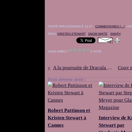
POSTÉ PAR EVENUSIA À 22:47 -
COMMENTAIRES [
…
]
- PE
TAGS:
KRISTEN STEWART
,
SNOW WHITE
,
SWATH
VOUS AIMEZ ?
0 VOTE
A la poursuite de Dracula : un projet à soutenir !
Vous aimerez aussi :
Robert Pattinson et
Kristen Stewart à
Interview de K
Cannes
Stewart par