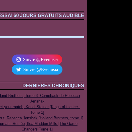
ESSAI 60 JOURS GRATUITS AUDIBLE
Suivre @Evenusia
Suivre @Evenusia
DERNIERES CHRONIQUES
lland Brothers, Tome 3: Comeback de Rebecca
Jenshak
t your match, Kandi Steiner [Kings of the ice -
Tome 1]
out, Rebecca Jenshak [Holland Brothers, tome 1]
on anti Roméo, Ilsa Madden-Mills [The Game
Changers Tome 1]