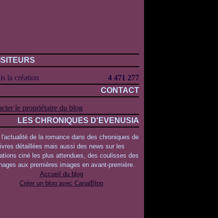
ISITEURS
s la création
4 471 277
CONTACT
cter le propriétaire du blog
LES CHRONIQUES D'EVENUSIA
 l'actualité de la romance dans des chroniques de
livres détaillées mais aussi des news sur les
ations ciné les plus attendues, des coulisses des
rnages aux premières images en avant-première.
Accueil du blog
Créer un blog avec CanalBlog