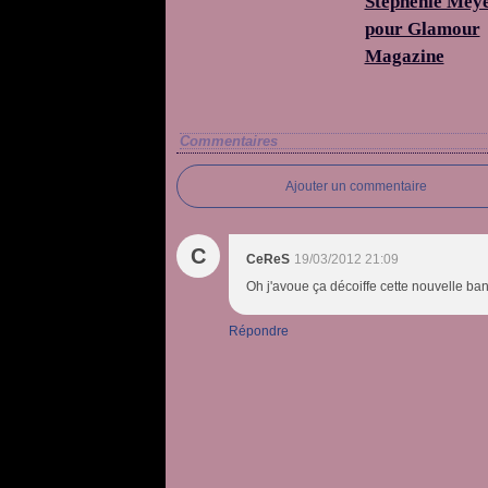
Stephenie Mey
pour Glamour
Magazine
Commentaires
Ajouter un commentaire
C
CeReS
19/03/2012 21:09
Oh j'avoue ça décoiffe cette nouvelle ba
Répondre