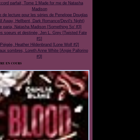
cord parfait, Tome 1:Made for me de Natasha
Madison
e de lecture pour les séries de Penelope Douglas
ll Away, Hellbent, Dark Romance/Devil's Night)
e paria, Natasha Madison [Something So' #3]
 soeurs et destinée, Jen L. Grey [Twisted Fate
#1]
Piégée, Heather Hildenbrand [Lone Wolf #2]
aux sombres, Loreth Anne White [Angie Pallorino
#3]
RE EN COURS