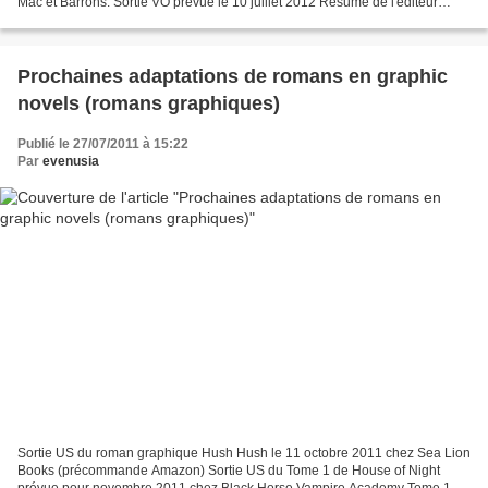
Mac et Barrons. Sortie VO prévue le 10 juillet 2012 Résumé de l'éditeur
(traduction Forum Boulevard des Passions...
Prochaines adaptations de romans en graphic
novels (romans graphiques)
Publié le 27/07/2011 à 15:22
Par
evenusia
Sortie US du roman graphique Hush Hush le 11 octobre 2011 chez Sea Lion
Books (précommande Amazon) Sortie US du Tome 1 de House of Night
prévue pour novembre 2011 chez Black Horse Vampire Academy Tome 1,