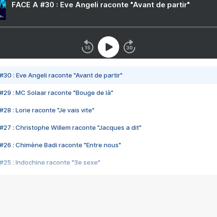
FACE A #30 : Eve Angeli raconte "Avant de partir"
#30 : Eve Angeli raconte "Avant de partir"
#29 : MC Solaar raconte "Bouge de là"
28 : Lorie raconte "Je vais vite"
#27 : Christophe Willem raconte "Jacques a dit"
#26 : Chimène Badi raconte "Entre nous"
#25 : Indochine raconte "3e sexe"
#24 : Zaho raconte "C'est chelou"
#23 : Patrick Bruel raconte "Au café des délices"
#22 : Kyo raconte "Le chemin"