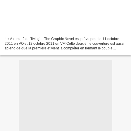
Le Volume 2 de Twilight, The Graphic Novel est prévu pour le 11 octobre
2011 en VO et 12 octobre 2011 en VF! Cette deuxième couverture est aussi
splendide que la première et vient la compléter en formant le couple
Edward/Bella Après la diffusion de la...