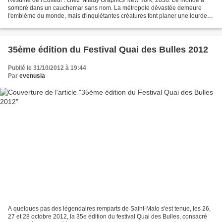
Résumé de l'Editeur : chez Milady Graphics New York, 2038. Le monde a
sombré dans un cauchemar sans nom. La métropole dévastée demeure
l'emblème du monde, mais d'inquiétantes créatures font planer une lourde
menace sur la ville. Les membres de la secte...
35ème édition du Festival Quai des Bulles 2012
Publié le 31/10/2012 à 19:44
Par
evenusia
A quelques pas des légendaires remparts de Saint-Malo s'est tenue, les 26,
27 et 28 octobre 2012, la 35e édition du festival Quai des Bulles, consacré