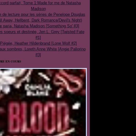
cord parfait, Tome 1:Made for me de Natasha
Madison
e de lecture pour les séries de Penelope Douglas
ll Away, Hellbent, Dark Romance/Devil's Night)
e paria, Natasha Madison [Something So' #3]
 soeurs et destinée, Jen L. Grey [Twisted Fate
#1]
Piégée, Heather Hildenbrand [Lone Wolf #2]
aux sombres, Loreth Anne White [Angie Pallorino
#3]
RE EN COURS