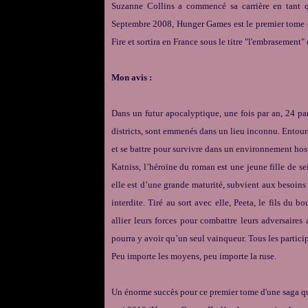
Suzanne Collins a commencé sa carrière en tant q
Septembre 2008, Hunger Games est le premier tome d'
Fire et sortira en France sous le titre "l'embrasement
Mon avis :
Dans un futur apocalyptique, une fois par an, 24 par
districts, sont emmenés dans un lieu inconnu. Entouré
et se battre pour survivre dans un environnement hos
Katniss, l’héroïne du roman est une jeune fille de se
elle est d’une grande maturité, subvient aux besoins 
interdite. Tiré au sort avec elle, Peeta, le fils du
allier leurs forces pour combattre leurs adversaires
pourra y avoir qu’un seul vainqueur. Tous les particip
Peu importe les moyens, peu importe la ruse.
Un énorme succès pour ce premier tome d'une saga qu