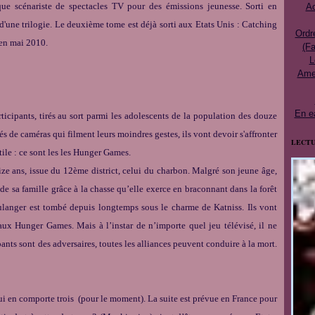
ue scénariste de spectacles TV pour des émissions jeunesse. Sorti en
Ac
une trilogie. Le deuxième tome est déjà sorti aux Etats Unis : Catching
Ordr
" en mai 2010.
(Fa
L
Ames
En e
ticipants, tirés au sort parmi les adolescents de la population des douze
s de caméras qui filment leurs moindres gestes, ils vont devoir s'affronter
LECTU
tile : ce sont les les Hunger Games.
ize ans, issue du 12
ème
district, celui du charbon. Malgré son jeune âge,
de sa famille grâce à la chasse qu’elle exerce en braconnant dans la forêt
 boulanger est tombé depuis longtemps sous le charme de Katniss. Ils vont
 aux Hunger Games. Mais à l’instar de n’importe quel jeu télévisé, il ne
ants sont des adversaires, toutes les alliances peuvent conduire à la mort.
i en comporte trois (pour le moment). La suite est prévue en France pour