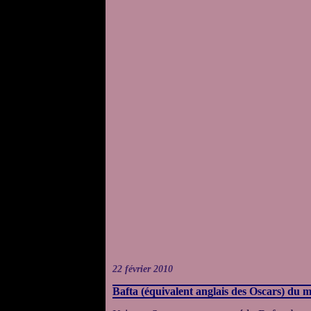
22 février 2010
Bafta (équivalent anglais des Oscars) du m