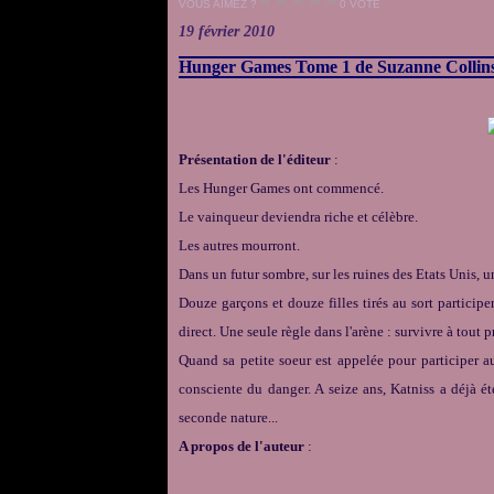
VOUS AIMEZ ?
0 VOTE
19 février 2010
Hunger Games Tome 1 de Suzanne Collin
Présentation de l'éditeur
:
Les Hunger Games ont commencé.
Le vainqueur deviendra riche et célèbre.
Les autres mourront.
Dans un futur sombre, sur les ruines des Etats Unis, un
Douze garçons et douze filles tirés au sort participen
direct. Une seule règle dans l'arène : survivre à tout p
Quand sa petite soeur est appelée pour participer 
consciente du danger. A seize ans, Katniss a déjà é
seconde nature...
A propos de l'auteur
: