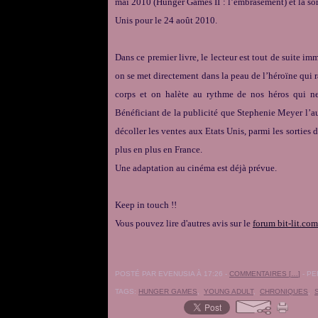
mai 2010 (Hunger Games II : l’embrasement) et la sor
Unis pour le 24 août 2010.
Dans ce premier livre, le lecteur est tout de suite imm
on se met directement dans la peau de l’héroïne qui rac
corps et on halète au rythme de nos héros qui ne
Bénéficiant de la publicité que Stephenie Meyer l’aut
décoller les ventes aux Etats Unis, parmi les sorties
plus en plus en France.
Une adaptation au cinéma est déjà prévue.
Keep in touch !!
Vous pouvez lire d'autres avis sur le
forum bit-lit.com
POSTÉ PAR EVENUSIA À 17:26 -
COMMENTAIRES [
…
]
- PE
TAGS:
HUNGER GAMES
,
YOUNG ADULT
,
CHRONIQUES
,