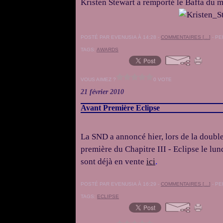
Kristen Stewart a remporté le Bafta du m
POSTÉ PAR EVENUSIA À 14:28 -
COMMENTAIRES [
…
]
- PE
TAGS:
AWARDS
VOUS AIMEZ ?
0 VOTE
21 février 2010
Avant Première Eclipse
La SND a annoncé hier, lors de la double
première du Chapitre III - Eclipse le lun
sont déjà en vente
ici
.
POSTÉ PAR EVENUSIA À 16:29 -
COMMENTAIRES [
…
]
- PE
TAGS:
ECLIPSE