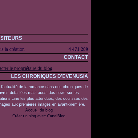
ISITEURS
s la création
4 471 289
CONTACT
cter le propriétaire du blog
LES CHRONIQUES D'EVENUSIA
 l'actualité de la romance dans des chroniques de
livres détaillées mais aussi des news sur les
ations ciné les plus attendues, des coulisses des
rnages aux premières images en avant-première.
Accueil du blog
Créer un blog avec CanalBlog