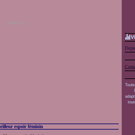
Publicité
V
Depui
Conta
Toute
adapt
tou
eilleur espoir féminin