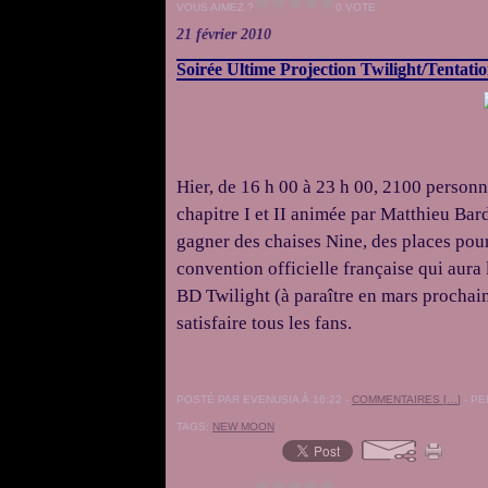
VOUS AIMEZ ?
0 VOTE
21 février 2010
Soirée Ultime Projection Twilight/Tentati
Hier, de 16 h 00 à 23 h 00, 2100 personn
chapitre I et II animée par Matthieu Bard
gagner des chaises Nine, des places pour
convention officielle française qui aura 
BD Twilight (à paraître en mars prochai
satisfaire tous les fans.
POSTÉ PAR EVENUSIA À 16:22 -
COMMENTAIRES [
…
]
- PE
TAGS:
NEW MOON