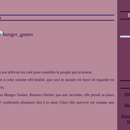
s
 jeu télévisé est créé pour contrôler le peuple par la terreur.
t à cette sinistre télé-réalité, que tout le monde est forcé de regarder en
rix.
Ho
aux Hunger Games, Katniss n'hésite pas une seconde, elle prend sa place
té confrontée plusieurs fois à la mort. Chez elle survivre est comme une
Mee
Burn
M