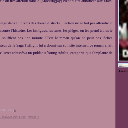
tie du très attendu tome 3 (Mockingjay) vient d’être annoncée aux Etats-
ergé dans l’univers des douze districts. L’action ne se fait pas attendre et
onte l’histoire. Les intrigues, les ruses, les pièges, on les prend à bras le
 soufflent pas une minute. C’est le roman qu’on ne peut pas lâcher.
eur de la Saga Twilight lui a donné sur son site internet, ce roman a fait
 de livres adressés à un public « Young Adult», catégorie qui s’implante de
Evenus
RMALIEN [
#
]
SUZANNE COLLINS
,
TOME 1