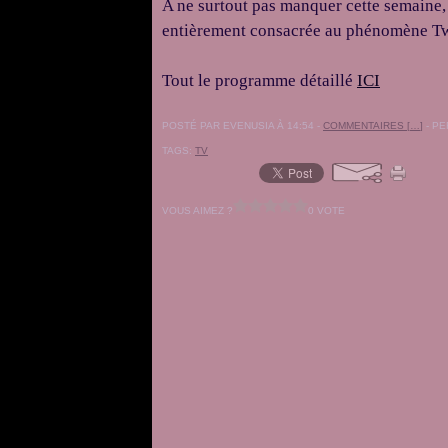
A ne surtout pas manquer cette semaine, 
entièrement consacrée au phénomène Tw
Tout le programme détaillé
ICI
POSTÉ PAR EVENUSIA À 14:54 -
COMMENTAIRES [
…
]
- PE
TAGS:
TV
VOUS AIMEZ ?
0 VOTE