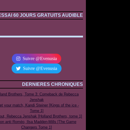
ESSAI 60 JOURS GRATUITS AUDIBLE
Suivre @Evenusia
Suivre @Evenusia
DERNIERES CHRONIQUES
lland Brothers, Tome 3: Comeback de Rebecca
Jenshak
t your match, Kandi Steiner [Kings of the ice -
Tome 1]
out, Rebecca Jenshak [Holland Brothers, tome 1]
on anti Roméo, Ilsa Madden-Mills [The Game
Changers Tome 1]