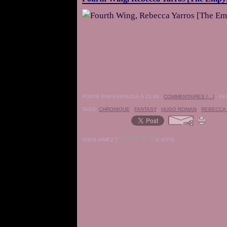
POSTÉ PAR EVENUSIA À 23:48 -
COMMENTAIRES [
…
]
- PE
TAGS:
CHRONIQUE
,
FANTASY
,
HUGO ROMAN
,
REBECCA
VOUS AIMEZ ?
0 VOTE