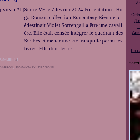
Ac
Sortie VF le 7 février 2024 Présentation : Hu
Ordr
go Roman, collection Romantasy Rien ne pr
(Fa
édestinait Violet Sorrengail à être une cavali
L
ère. Elle était censée intégrer le quadrant des
Ames
Scribes et mener une vie tranquille parmi les
livres. Elle dont les os...
En e
RMALIEN [
#
]
LECTU
 YARROS
,
ROMANTASY
,
DRAGONS