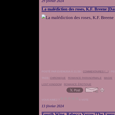
29 février 2024
La malédiction des roses, K.F. Breene [Da
POSTÉ PAR EVENUSIA À 21:59 -
COMMENTAIRES [
…
]
- PE
TAGS:
CHRONIQUE
,
ROMANCE PARANORMALE
,
MAGIE
,
LOST KINGDOM
,
ROMANCE ÉROTIQUE
VOUS AIMEZ ?
0 VOTE
13 février 2024
Fourth Wing, Rebecca Yarros [The Empy