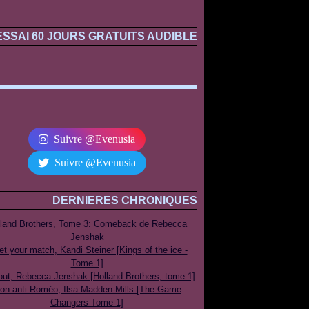
ESSAI 60 JOURS GRATUITS AUDIBLE
Suivre @Evenusia
Suivre @Evenusia
DERNIERES CHRONIQUES
lland Brothers, Tome 3: Comeback de Rebecca
Jenshak
t your match, Kandi Steiner [Kings of the ice -
Tome 1]
out, Rebecca Jenshak [Holland Brothers, tome 1]
on anti Roméo, Ilsa Madden-Mills [The Game
Changers Tome 1]