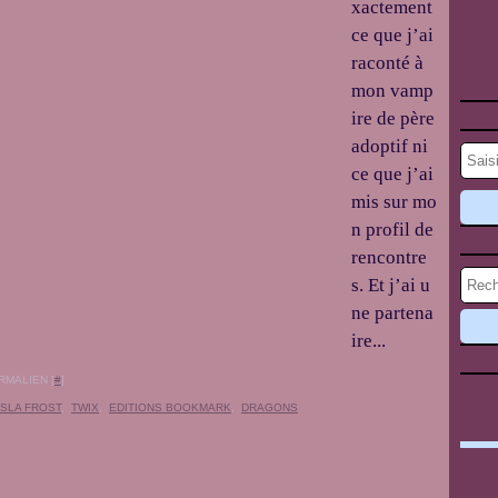
xactement
ce que j’ai
raconté à
mon vamp
ire de père
adoptif ni
ce que j’ai
mis sur mo
n profil de
rencontre
s. Et j’ai u
ne partena
ire...
RMALIEN [
#
]
ISLA FROST
,
TWIX
,
EDITIONS BOOKMARK
,
DRAGONS