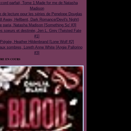
cord parfait, Tome 1:Made for me de Natasha
Madison
e de lecture pour les séries de Penelope Douglas
ll Away, Hellbent, Dark Romance/Devil's Night)
e paria, Natasha Madison [Something So' #3]
 soeurs et destinée, Jen L. Grey [Twisted Fate
#1]
Piégée, Heather Hildenbrand [Lone Wolf #2]
aux sombres, Loreth Anne White [Angie Pallorino
#3]
RE EN COURS