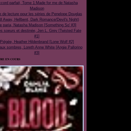
cord parfait, Tome 1:Made for me de Natasha
Madison
e de lecture pour les séries de Penelope Douglas
ll Away, Hellbent, Dark Romance/Devil's Night)
e paria, Natasha Madison [Something So' #3]
 soeurs et destinée, Jen L. Grey [Twisted Fate
#1]
Piégée, Heather Hildenbrand [Lone Wolf #2]
aux sombres, Loreth Anne White [Angie Pallorino
#3]
RE EN COURS