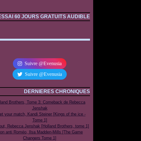
ESSAI 60 JOURS GRATUITS AUDIBLE
Suivre @Evenusia
Suivre @Evenusia
DERNIERES CHRONIQUES
lland Brothers, Tome 3: Comeback de Rebecca
Jenshak
t your match, Kandi Steiner [Kings of the ice -
Tome 1]
out, Rebecca Jenshak [Holland Brothers, tome 1]
on anti Roméo, Ilsa Madden-Mills [The Game
Changers Tome 1]