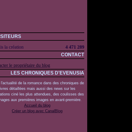
ISITEURS
s la création
4 471 289
CONTACT
cter le propriétaire du blog
LES CHRONIQUES D'EVENUSIA
 l'actualité de la romance dans des chroniques de
livres détaillées mais aussi des news sur les
ations ciné les plus attendues, des coulisses des
rnages aux premières images en avant-première.
Accueil du blog
Créer un blog avec CanalBlog