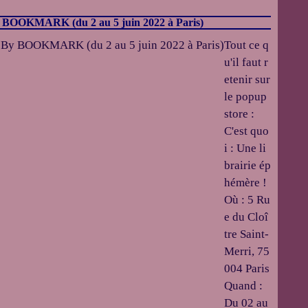
y BOOKMARK (du 2 au 5 juin 2022 à Paris)
Tout ce q
u'il faut r
etenir sur
le popup
store :
C'est quo
i : Une li
brairie ép
hémère !
Où : 5 Ru
e du Cloî
tre Saint-
Merri, 75
004 Paris
Quand :
Du 02 au