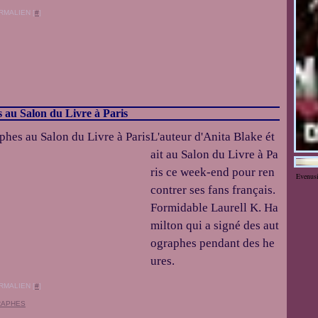
RMALIEN [
#
]
 au Salon du Livre à Paris
L'auteur d'Anita Blake ét
ait au Salon du Livre à Pa
ris ce week-end pour ren
Evenus
contrer ses fans français.
Formidable Laurell K. Ha
milton qui a signé des aut
ographes pendant des he
ures.
RMALIEN [
#
]
RAPHES