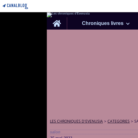
Home
Chroniques livres
LES CHRONIQUES D'EVENUSIA
>
CATEGORIES
>
S
salon