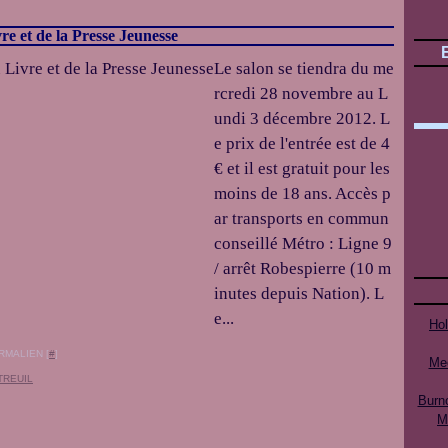
e et de la Presse Jeunesse
Le salon se tiendra du me
rcredi 28 novembre au L
undi 3 décembre 2012. L
e prix de l'entrée est de 4
€ et il est gratuit pour les
moins de 18 ans. Accès p
ar transports en commun
conseillé Métro : Ligne 9
/ arrêt Robespierre (10 m
inutes depuis Nation). L
e...
Ho
RMALIEN [
#
]
Mee
TREUIL
Burn
M