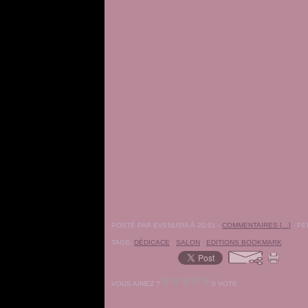
POSTÉ PAR EVENUSIA À 20:01 -
COMMENTAIRES [
…
]
- PE
TAGS:
DÉDICACE
,
SALON
,
EDITIONS BOOKMARK
VOUS AIMEZ ?
0 VOTE