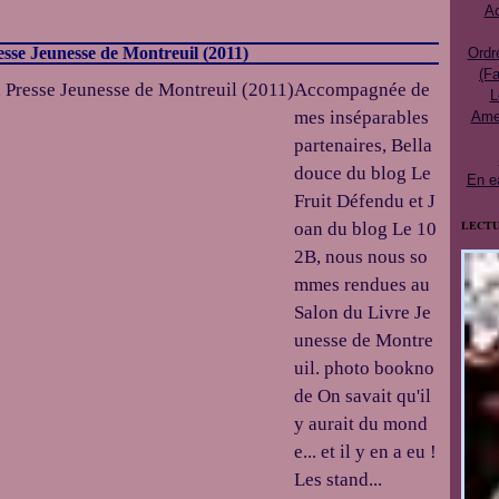
Ac
esse Jeunesse de Montreuil (2011)
Ordr
(Fa
Accompagnée de
L
mes inséparables
Ames
partenaires, Bella
douce du blog Le
En e
Fruit Défendu et J
LECTU
oan du blog Le 10
2B, nous nous so
mmes rendues au
Salon du Livre Je
unesse de Montre
uil. photo bookno
de On savait qu'il
y aurait du mond
e... et il y en a eu !
Les stand...