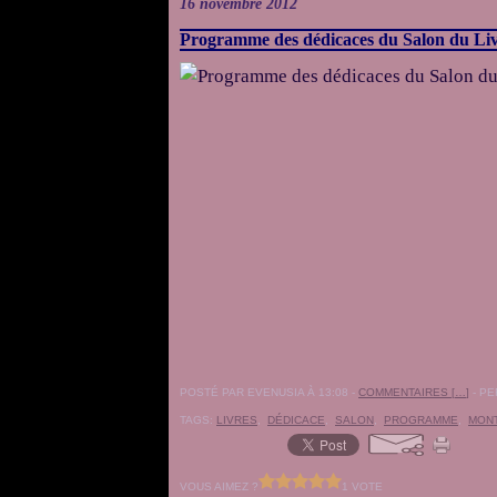
16 novembre 2012
Programme des dédicaces du Salon du Livr
POSTÉ PAR EVENUSIA À 13:08 -
COMMENTAIRES [
…
]
- PE
TAGS:
LIVRES
,
DÉDICACE
,
SALON
,
PROGRAMME
,
MON
VOUS AIMEZ ?
1 VOTE