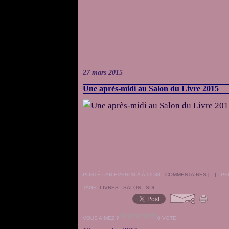
27 mars 2015
Une après-midi au Salon du Livre 2015
POSTÉ PAR EVENUSIA À 09:38 -
COMMENTAIRES [
…
]
- PE
TAGS:
LIVRES
,
SALON
,
SDL
VOUS AIMEZ ?
0 VOTE