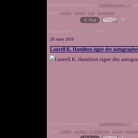
POSTÉ PAR EVENUSIA À 18:30 -
COMMENTAIRES [
…
]
- PE
TAGS:
LIVRES
,
SALON
,
2011
,
JEUNESSE
VOUS AIMEZ ?
0 VOTE
28 mars 2010
Laurell K. Hamilton signe des autographes
POSTÉ PAR EVENUSIA À 22:18 -
COMMENTAIRES [
…
]
- PE
TAGS:
LIVRES
,
LAURELL K. HAMILTON
,
SALON
,
AUTOG