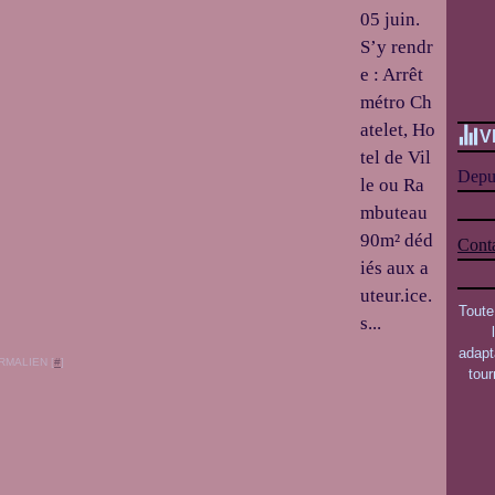
05 juin.
S’y rendr
e : Arrêt
métro Ch
atelet, Ho
V
tel de Vil
Depui
le ou Ra
mbuteau
90m² déd
Conta
iés aux a
uteur.ice.
Toute
s...
adapt
RMALIEN [
#
]
tou