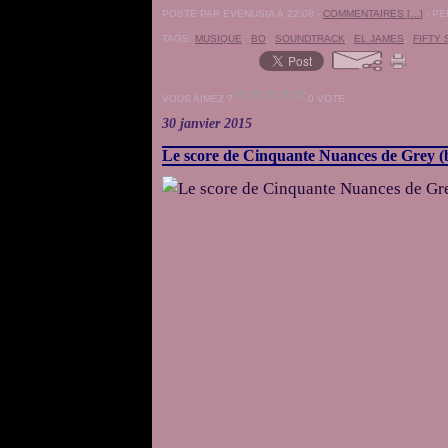
POSTÉ PAR EVENUSIA À 22:08 -
COMMENTAIRES [
…
]
- PE
TAGS:
MUSIQUE
,
BO
,
SOUNDTRACK
,
EL JAMES
,
FIFTY
VOUS AIMEZ ?
0 VOTE
30 janvier 2015
Le score de Cinquante Nuances de Grey (b