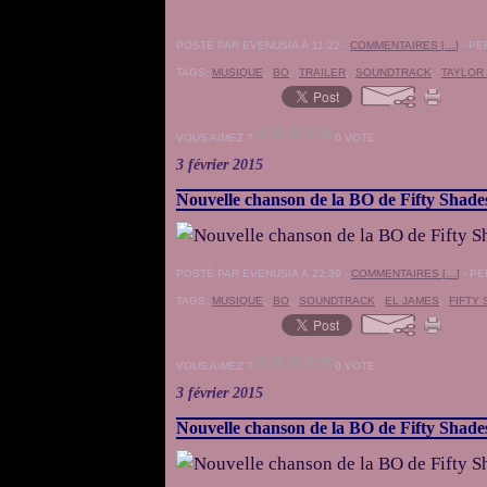
POSTÉ PAR EVENUSIA À 11:22 -
COMMENTAIRES [
…
]
- PE
TAGS:
MUSIQUE
,
BO
,
TRAILER
,
SOUNDTRACK
,
TAYLOR 
VOUS AIMEZ ?
0 VOTE
3 février 2015
Nouvelle chanson de la BO de Fifty Shade
POSTÉ PAR EVENUSIA À 22:39 -
COMMENTAIRES [
…
]
- PE
TAGS:
MUSIQUE
,
BO
,
SOUNDTRACK
,
EL JAMES
,
FIFTY
VOUS AIMEZ ?
0 VOTE
3 février 2015
Nouvelle chanson de la BO de Fifty Shad