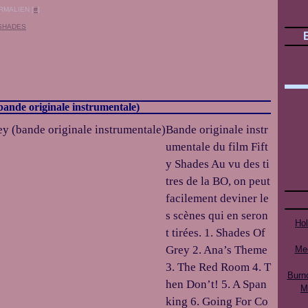
RMALIEN [
#
]
 SHADES
ande originale instrumentale)
Bande originale instr
umentale du film Fift
y Shades Au vu des ti
tres de la BO, on peut
facilement deviner le
s scènes qui en seron
Ho
t tirées. 1. Shades Of
Grey 2. Ana’s Theme
Mee
3. The Red Room 4. T
Burn
hen Don’t! 5. A Span
M
king 6. Going For Co