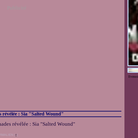
Publicité
Evenus
s révélée : Sia "Salted Wound"
RMALIEN [
#
]