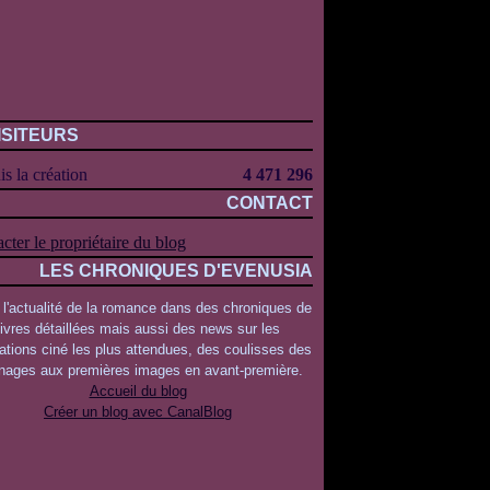
ISITEURS
s la création
4 471 296
CONTACT
cter le propriétaire du blog
LES CHRONIQUES D'EVENUSIA
 l'actualité de la romance dans des chroniques de
livres détaillées mais aussi des news sur les
ations ciné les plus attendues, des coulisses des
rnages aux premières images en avant-première.
Accueil du blog
Créer un blog avec CanalBlog