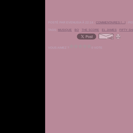
POSTÉ PAR EVENUSIA À 22:14 -
COMMENTAIRES [
…
]
- PE
TAGS:
MUSIQUE
,
BO
,
THE SCORE
,
EL JAMES
,
FIFTY S
VOUS AIMEZ ?
0 VOTE