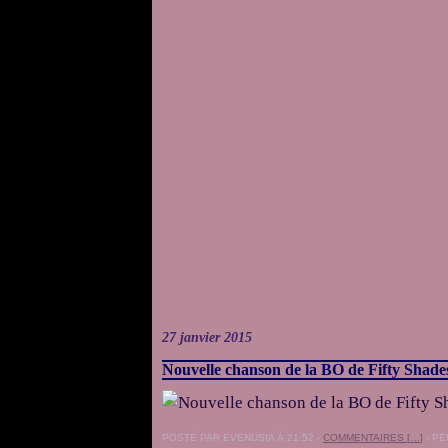
27 janvier 2015
Nouvelle chanson de la BO de Fifty Shade
POSTÉ PAR EVENUSIA À 21:52 -
COMMENTAIRES [
…
]
- PE