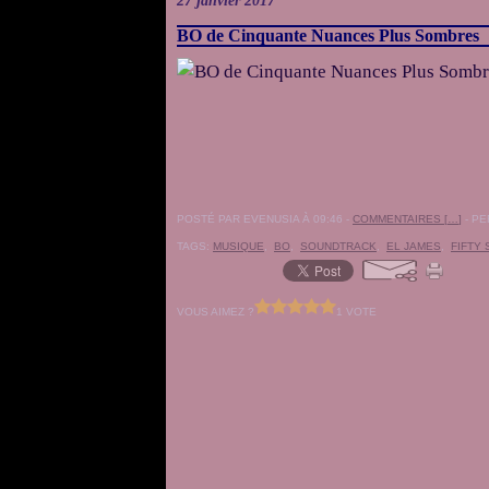
27 janvier 2017
BO de Cinquante Nuances Plus Sombres
POSTÉ PAR EVENUSIA À 09:46 -
COMMENTAIRES [
…
]
- PE
TAGS:
MUSIQUE
,
BO
,
SOUNDTRACK
,
EL JAMES
,
FIFTY
VOUS AIMEZ ?
1 VOTE