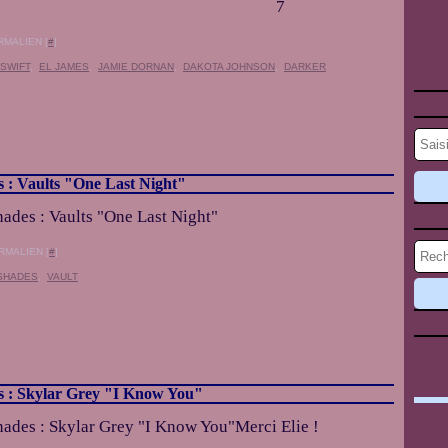
7
RMALIEN [
#
]
SWIFT
,
EL JAMES
,
JAMIE DORNAN
,
DAKOTA JOHNSON
,
DARKER
s : Vaults "One Last Night"
RMALIEN [
#
]
 SHADES
,
VAULT
es : Skylar Grey "I Know You"
Merci Elie !