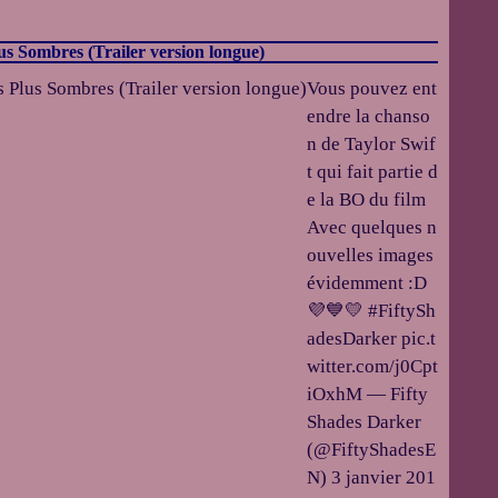
s Sombres (Trailer version longue)
Vous pouvez ent
endre la chanso
n de Taylor Swif
t qui fait partie d
e la BO du film
Avec quelques n
ouvelles images
évidemment :D
💜💙💛 #FiftySh
adesDarker pic.t
witter.com/j0Cpt
iOxhM — Fifty
Shades Darker
(@FiftyShadesE
N) 3 janvier 201