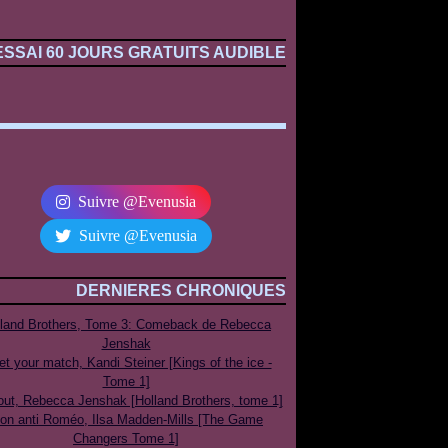
ESSAI 60 JOURS GRATUITS AUDIBLE
Suivre @Evenusia
Suivre @Evenusia
DERNIERES CHRONIQUES
lland Brothers, Tome 3: Comeback de Rebecca
Jenshak
t your match, Kandi Steiner [Kings of the ice -
Tome 1]
out, Rebecca Jenshak [Holland Brothers, tome 1]
on anti Roméo, Ilsa Madden-Mills [The Game
Changers Tome 1]