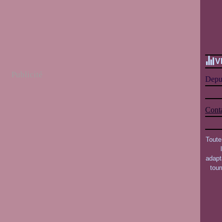
V
Publicité
Depui
Conta
Toute
adapt
tou