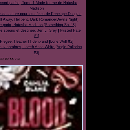
cord parfait, Tome 1:Made for me de Natasha
Madison
e de lecture pour les séries de Penelope Douglas
ll Away, Hellbent, Dark Romance/Devil's Night)
e paria, Natasha Madison [Something So' #3]
 soeurs et destinée, Jen L. Grey [Twisted Fate
#1]
Piégée, Heather Hildenbrand [Lone Wolf #2]
aux sombres, Loreth Anne White [Angie Pallorino
#3]
RE EN COURS