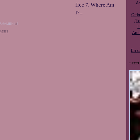
Ac
ffee 7. Where Am
I?...
Ordr
(Fa
RMALIEN [
#
]
L
HADES
Ames
En e
LECTU