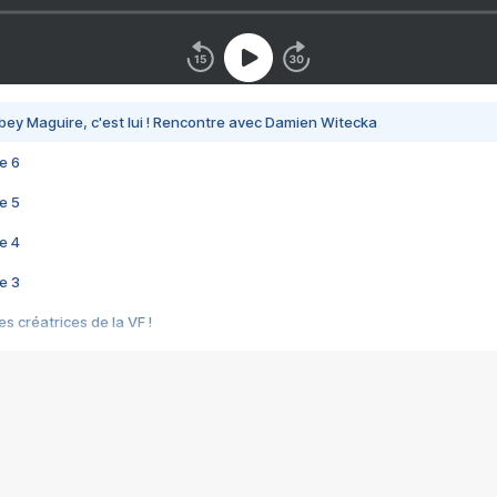
bey Maguire, c'est lui ! Rencontre avec Damien Witecka
e 6
e 5
e 4
e 3
s créatrices de la VF !
e 2
e 1
e Mektoub My Love arrive enfin ! Rencontre avec Shaïn Boumedine et Sal
i : après Toni en famille