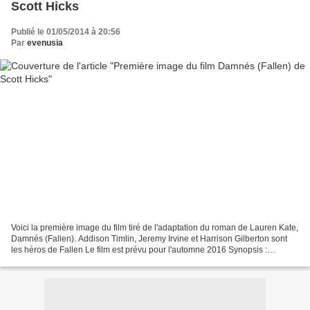
Scott Hicks
Publié le 01/05/2014 à 20:56
Par
evenusia
Voici la première image du film tiré de l'adaptation du roman de Lauren Kate,
Damnés (Fallen). Addison Timlin, Jeremy Irvine et Harrison Gilberton sont
les héros de Fallen Le film est prévu pour l'automne 2016 Synopsis :
Lorsque Luce entre à Sword & Cross,...