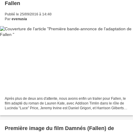
Fallen
Publié le 25/09/2016 à 14:40
Par
evenusia
Après plus de deux ans d'attente, nous avons enfin un trailer pour Fallen, le
film adapté du roman de Lauren Kate, avec Addison Timlin dans le rôle de
Lucinda “Luce” Price, Jeremy Irvine est Daniel Grigori, et Harrison Gilbertson
est Cameron “Cam” Briel....
Première image du film Damnés (Fallen) de