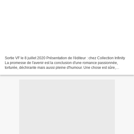
Sortie VF le 8 juillet 2020 Présentation de l'éditeur : chez Collection Infinity
La promesse de l'avenir est la conclusion d'une romance passionnée,
torturée, déchirante mais aussi pleine d'humour. Une chose est sûre,
l'histoire de Charlotte et de Porter...