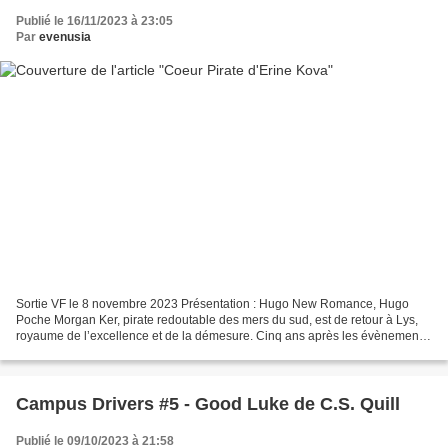
Publié le 16/11/2023 à 23:05
Par
evenusia
Sortie VF le 8 novembre 2023 Présentation : Hugo New Romance, Hugo
Poche Morgan Ker, pirate redoutable des mers du sud, est de retour à Lys,
royaume de l’excellence et de la démesure. Cinq ans après les évènements
qui ont fait de lui un fugitif, il est...
Campus Drivers #5 - Good Luke de C.S. Quill
Publié le 09/10/2023 à 21:58