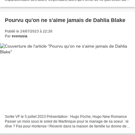
ténèbres suite à sa rupture avec Kris,...
Pourvu qu'on ne s'aime jamais de Dahlia Blake
Publié le 24/07/2023 à 22:26
Par
evenusia
Sortie VF le 5 juillet 2023 Présentation : Hugo Poche, Hugo New Romance
Passer un mois sous le soleil de Martinique pour le mariage de sa soeur : le
rêve ? Pas pour Hortense ! Revenir dans la maison de famille lui donne des
cauchemars chaque fois qu’elle...