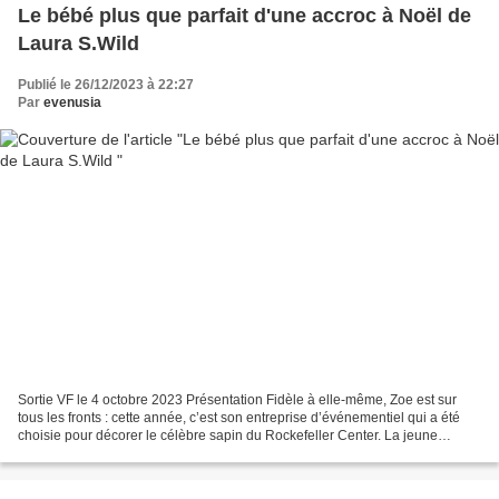
Le bébé plus que parfait d'une accroc à Noël de
Laura S.Wild
Publié le 26/12/2023 à 22:27
Par
evenusia
Sortie VF le 4 octobre 2023 Présentation Fidèle à elle-même, Zoe est sur
tous les fronts : cette année, c’est son entreprise d’événementiel qui a été
choisie pour décorer le célèbre sapin du Rockefeller Center. La jeune
femme n’a qu’une idée en tête,...