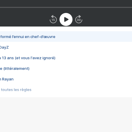
nsformé l’ennui en chef-d’œuvre
 DayZ
 a 13 ans (et vous l'avez ignoré)
e (littéralement)
im Rayan
 toutes les règles
s les jeux vidéo
us choquant de Rockstar ? - Le scandale BULLY
e plus moche de Steam