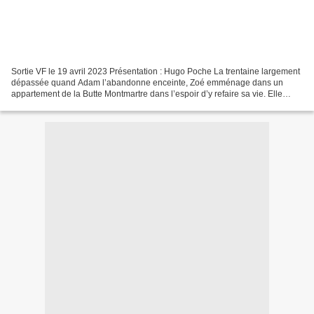
Sortie VF le 19 avril 2023 Présentation : Hugo Poche La trentaine largement
dépassée quand Adam l’abandonne enceinte, Zoé emménage dans un
appartement de la Butte Montmartre dans l’espoir d’y refaire sa vie. Elle
ignore tout de son voisin, acteur de films...