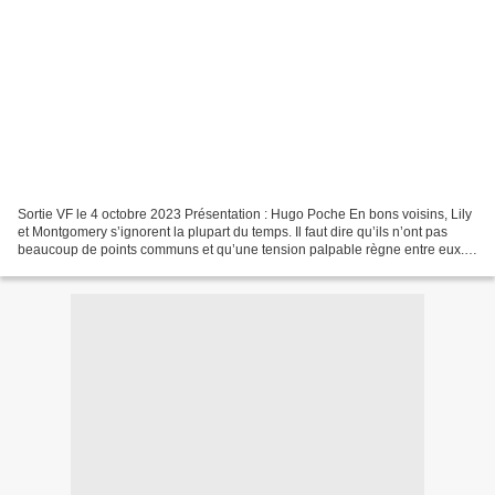
Sortie VF le 4 octobre 2023 Présentation : Hugo Poche En bons voisins, Lily
et Montgomery s’ignorent la plupart du temps. Il faut dire qu’ils n’ont pas
beaucoup de points communs et qu’une tension palpable règne entre eux.
Lily est peut-être haute comme...