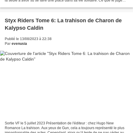
la seule à avoir su se faire une place dans sa vie solitaire. Ce que le juge
n’avait surtout pas prévu,...
Styx Riders Tome 6: La trahison de Charon de
Kalypso Caldin
Publié le 13/08/2023 à 22:38
Par
evenusia
Sortie VF le 5 juillet 2023 Présentation de l'éditeur : chez Hugo New
Romance La trahison. Aux yeux de Gun, cela a toujours représenté le plus
impardonnable des actes. Cependant, alors qu’il tente de ne pas céder aux