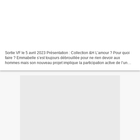
Sortie VF le 5 avril 2023 Présentation : Collection &H L’amour ? Pour quoi
faire ? Emmabelle s’est toujours débrouillée pour ne rien devoir aux
hommes mais son nouveau projet implique la participation active de l’un
d’eux : elle a décidé d’avoir un bébé....