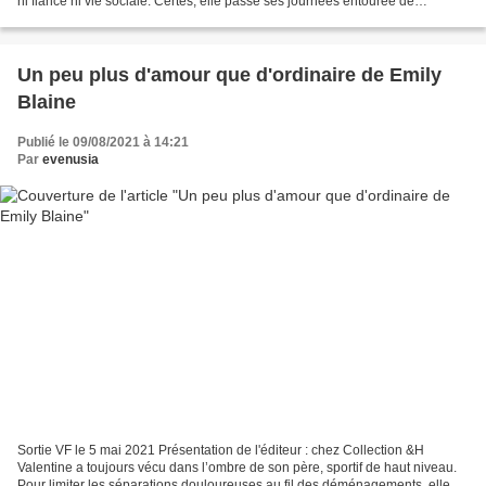
ni fiancé ni vie sociale. Certes, elle passe ses journées entourée de
personnes dont l’âge avoisine...
Un peu plus d'amour que d'ordinaire de Emily
Blaine
Publié le 09/08/2021 à 14:21
Par
evenusia
Sortie VF le 5 mai 2021 Présentation de l'éditeur : chez Collection &H
Valentine a toujours vécu dans l’ombre de son père, sportif de haut niveau.
Pour limiter les séparations douloureuses au fil des déménagements, elle a