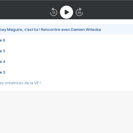
bey Maguire, c'est lui ! Rencontre avec Damien Witecka
e 6
e 5
e 4
e 3
s créatrices de la VF !
e 2
e 1
e Mektoub My Love arrive enfin ! Rencontre avec Shaïn Boumedine et Sal
i : après Toni en famille