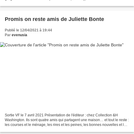
d’Annabelle, a tout d’un ours. N’importe...
Promis on reste amis de Juliette Bonte
Publié le 12/04/2021 à 19:44
Par
evenusia
Sortie VF le 7 avril 2021 Présentation de l'éditeur : chez Collection &H
Washington. Ils sont quatre amis qui partagent une maison… et tout le reste :
les courses et le ménage, les rires et les peines, les bonnes nouvelles et les
problèmes ! Janhvi aimerait...