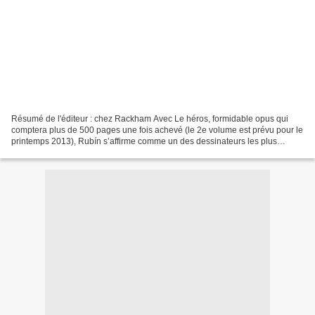
Résumé de l'éditeur : chez Rackham Avec Le héros, formidable opus qui
comptera plus de 500 pages une fois achevé (le 2e volume est prévu pour le
printemps 2013), Rubín s’affirme comme un des dessinateurs les plus
talentueux de sa génération ; on pourra...