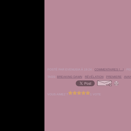
POSTÉ PAR EVENUSIA À 19:24 -
COMMENTAIRES [
…
]
- PE
TAGS:
BREAKING DAWN
,
RÉVÉLATION
,
PREMIERE
,
AVA
VOUS AIMEZ ?
1 VOTE