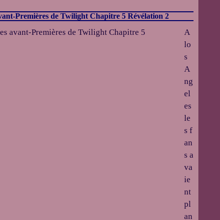
avant-Premières de Twilight Chapitre 5 Révélation 2
A
lo
s
A
ng
el
es
le
s f
an
s a
va
ie
nt
pl
an