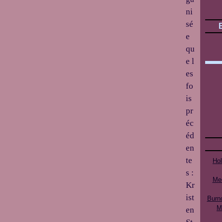
ni
sé
e
qu
e l
es
fo
is
pr
éc
éd
en
te
Ho
s :
Mee
Kr
ist
Burn
M
en