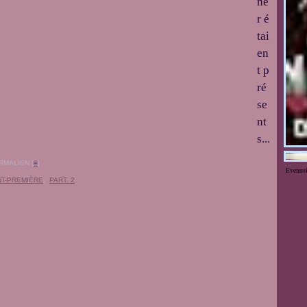
ne
r é
tai
en
t p
ré
se
nt
s...
RMALIEN [
#
]
Evenus
NT-PREMIÈRE
,
PART. 2