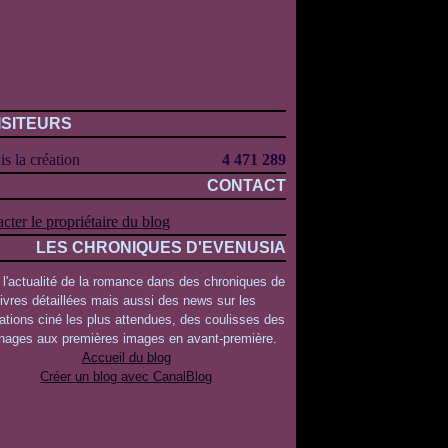
ISITEURS
s la création
4 471 289
CONTACT
cter le propriétaire du blog
LES CHRONIQUES D'EVENUSIA
 l'actualité de la romance dans des chroniques de
livres détaillées mais aussi des news sur les
ations ciné les plus attendues, des coulisses des
rnages aux premières images en avant-première.
Accueil du blog
Créer un blog avec CanalBlog