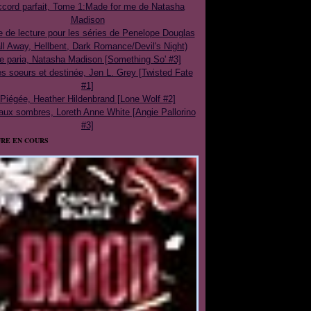
cord parfait, Tome 1:Made for me de Natasha
Madison
e de lecture pour les séries de Penelope Douglas
ll Away, Hellbent, Dark Romance/Devil's Night)
e paria, Natasha Madison [Something So' #3]
 soeurs et destinée, Jen L. Grey [Twisted Fate
#1]
Piégée, Heather Hildenbrand [Lone Wolf #2]
aux sombres, Loreth Anne White [Angie Pallorino
#3]
RE EN COURS