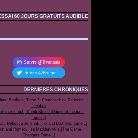
ESSAI 60 JOURS GRATUITS AUDIBLE
Suivre @Evenusia
Suivre @Evenusia
DERNIERES CHRONIQUES
lland Brothers, Tome 3: Comeback de Rebecca
Jenshak
t your match, Kandi Steiner [Kings of the ice -
Tome 1]
out, Rebecca Jenshak [Holland Brothers, tome 1]
on anti Roméo, Ilsa Madden-Mills [The Game
Changers Tome 1]