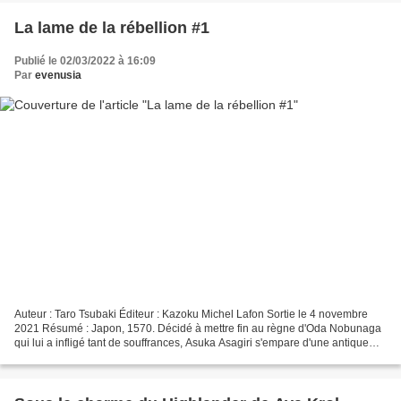
La lame de la rébellion #1
Publié le 02/03/2022 à 16:09
Par
evenusia
Auteur : Taro Tsubaki Éditeur : Kazoku Michel Lafon Sortie le 4 novembre
2021 Résumé : Japon, 1570. Décidé à mettre fin au règne d'Oda Nobunaga
qui lui a infligé tant de souffrances, Asuka Asagiri s'empare d'une antique
épée dotée d'une puissance hors...