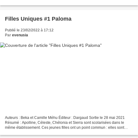
exclusivement de femmes se mette à sévir...
Filles Uniques #1 Paloma
Publié le 23/02/2022 à 17:12
Par
evenusia
Auteurs : Beka et Camille Méhu Éditeur : Dargaud Sortie le 28 mai 2021
Résumé : Apolline, Céleste, Chélonia et Sierra sont scolarisées dans le
même établissement. Ces jeunes filles ont un point commun : elles sont
isolées, mises à l'écart par les autres,...