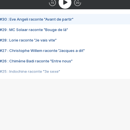
#30 : Eve Angeli raconte "Avant de partir"
#29 : MC Solaar raconte "Bouge de là"
28 : Lorie raconte "Je vais vite"
#27 : Christophe Willem raconte "Jacques a dit"
#26 : Chimène Badi raconte "Entre nous"
#25 : Indochine raconte "3e sexe"
#24 : Zaho raconte "C'est chelou"
#23 : Patrick Bruel raconte "Au café des délices"
#22 : Kyo raconte "Le chemin"
#21 : Nolwenn Leroy raconte "Cassé"
#20 : Patrick Hernandez raconte "Born to be alive"