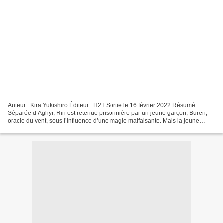
Auteur : Kira Yukishiro Éditeur : H2T Sortie le 16 février 2022 Résumé :
Séparée d’Aghyr, Rin est retenue prisonnière par un jeune garçon, Buren,
oracle du vent, sous l’influence d’une magie malfaisante. Mais la jeune
exorciste parvient à briser l’enchantement...