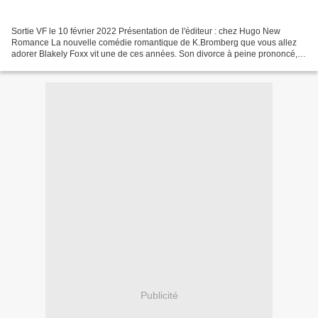
Sortie VF le 10 février 2022 Présentation de l'éditeur : chez Hugo New
Romance La nouvelle comédie romantique de K.Bromberg que vous allez
adorer Blakely Foxx vit une de ces années. Son divorce à peine prononcé,
son ex est déjà fiancé à une bimbo qui...
Publicité