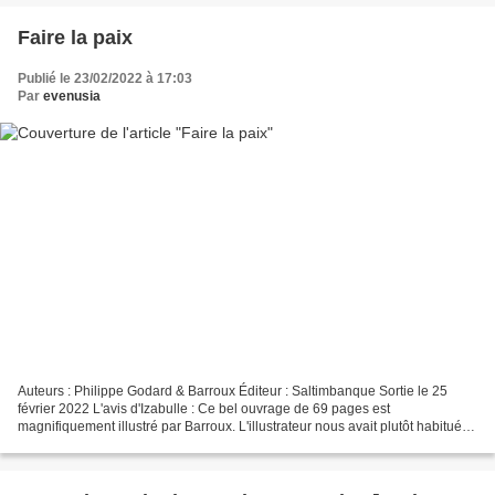
Faire la paix
Publié le 23/02/2022 à 17:03
Par
evenusia
Auteurs : Philippe Godard & Barroux Éditeur : Saltimbanque Sortie le 25
février 2022 L'avis d'Izabulle : Ce bel ouvrage de 69 pages est
magnifiquement illustré par Barroux. L'illustrateur nous avait plutôt habitué à
des œuvres jeunesse, et celle-ci est...