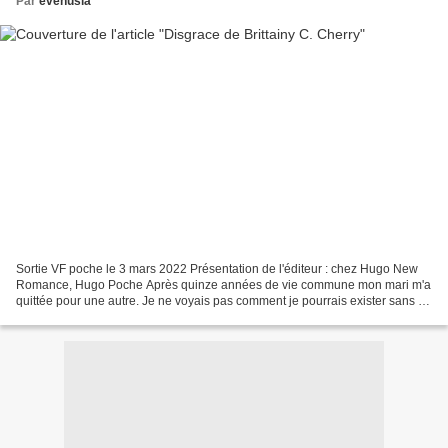
Par
evenusia
Sortie VF poche le 3 mars 2022 Présentation de l'éditeur : chez Hugo New
Romance, Hugo Poche Après quinze années de vie commune mon mari m'a
quittée pour une autre. Je ne voyais pas comment je pourrais exister sans lui
à mes côtés.Tout ce que je voulais...