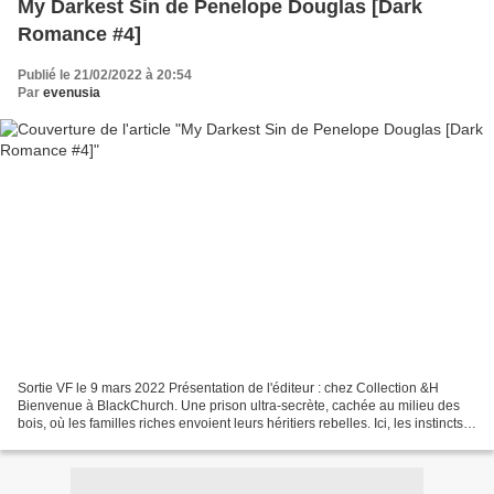
My Darkest Sin de Penelope Douglas [Dark
Romance #4]
Publié le 21/02/2022 à 20:54
Par
evenusia
Sortie VF le 9 mars 2022 Présentation de l'éditeur : chez Collection &H
Bienvenue à BlackChurch. Une prison ultra-secrète, cachée au milieu des
bois, où les familles riches envoient leurs héritiers rebelles. Ici, les instincts
les plus primaires se déchaînent....