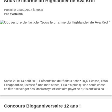
Sous le charme du Highlander de Ava Krol
Publié le 28/02/2022 à 20:31
Par
evenusia
Sortie VF le 14 août 2019 Présentation de l'éditeur : chez HQN Ecosse, 1558
Echappant de justesse à une mort atroce, Ellia n'a plus qu'une seule chose
en tête : se venger des MacKenzye et leur faire payer ce qu'ils ont fait à sa
famille. Elle trouve alors...
Concours Bloganniversaire 12 ans !